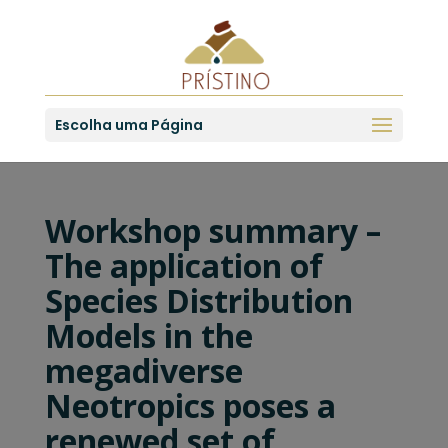
Escolha uma Página
Workshop summary –
The application of
Species Distribution
Models in the
megadiverse
Neotropics poses a
renewed set of