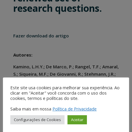
research questions.
Fazer download do artigo
Autores:
Kamino, L.H.Y.; De Marco, P.; Rangel, T.F.; Amaral,
S.; Siqueira, M.F.; De Giovanni, R.; Stehmann, J.R.;
Hortal, J.
Este site usa cookies para melhorar sua experiência. Ao
clicar em "Aceitar" você concorda com o uso dos
cookies, termos e políticas do site.
Publicação
Saiba mais em nossa
Política de Privacidade
Frontiers of Biogeography, Volume 4, Issue 1: 7-
10, 2012.
Configurações de Cookies
Aceitar
Facebook
Twitter
LinkedIn
Pinterest