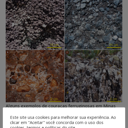
Alguns exemplos de couraças ferruginosas em Minas
Gerais. Fonte: Geossistemas Ferruginosos do Brasil
Este site usa cookies para melhorar sua experiência. Ao
(2015). Disponível em:
clicar em "Aceitar" você concorda com o uso dos
https://www.institutopristino.org.br/categoria/livros/
cookies, termos e políticas do site.