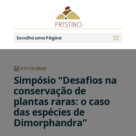
Escolha uma Página
07/12/2020
Simpósio “Desafios na
conservação de
plantas raras: o caso
das espécies de
Dimorphandra”