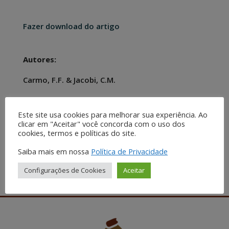
Fazer download do artigo
Autores:
Carmo, F.F. & Jacobi, C.M.
Publicação
Este site usa cookies para melhorar sua experiência. Ao
clicar em "Aceitar" você concorda com o uso dos
cookies, termos e políticas do site.
Rodriguésia, v. 64, n. 3 (2013).
Saiba mais em nossa
Política de Privacidade
Facebook
Twitter
LinkedIn
Pinterest
Configurações de Cookies
Aceitar