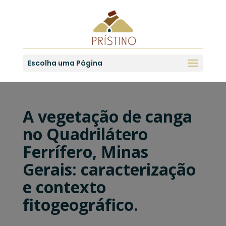
Escolha uma Página
A vegetação de canga
no Quadrilátero
Ferrífero, Minas
Gerais: caracterização
e contexto
fitogeográfico.