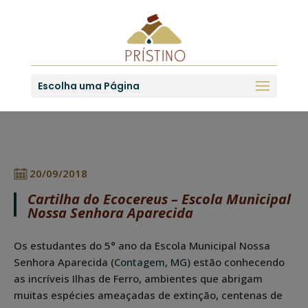
Escolha uma Página
20/09/2018
Cartilha do Ecocereus – Escola Municipal
Nossa Senhora Aparecida
Os estudantes do 5° ano da Escola Municipal Nossa
Senhora Aparecida (
Contagem, MG
) estão conhecendo
as incríveis Ilhas de Ferro, ambientes que abrigam
muitas espécies ameaçadas de extinção, centenas de