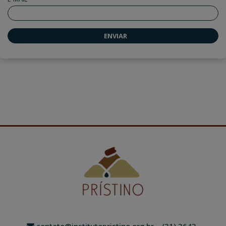
contato@institutopristino.org.br
– (31) 3643-