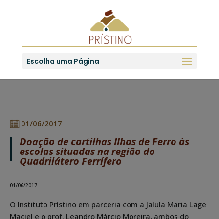
Escolha uma Página
01/06/2017
Doação de cartilhas Ilhas de Ferro às
escolas situadas na região do
Quadrilátero Ferrífero
01/06/2017
O Instituto Prístino em parceria com a Jalula Maria Lage
Maciel e o prof. Leandro Márcio Moreira, ambos do