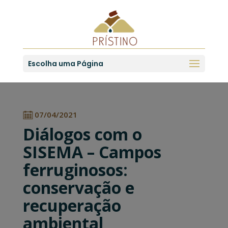
Escolha uma Página
07/04/2021
Diálogos com o
SISEMA – Campos
ferruginosos:
conservação e
recuperação
ambiental