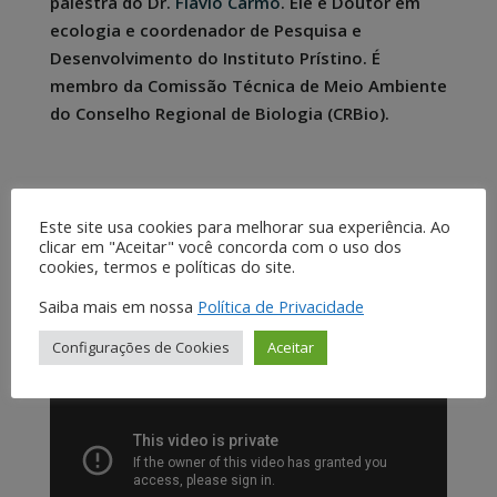
palestra do Dr.
Flávio Carmo
. Ele é Doutor em
ecologia e coordenador de Pesquisa e
Desenvolvimento do Instituto Prístino. É
membro da Comissão Técnica de Meio Ambiente
do Conselho Regional de Biologia (CRBio).
Voce pode ver como foi o Programa
Diálogos com o Sisema assistindo o
Este site usa cookies para melhorar sua experiência. Ao
vídeo abaixo:
clicar em "Aceitar" você concorda com o uso dos
cookies, termos e políticas do site.
(Atualizado em 07/04/2021)
Saiba mais em nossa
Política de Privacidade
Configurações de Cookies
Aceitar