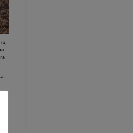
ro,
na
rra
ca.
apo
s.
om