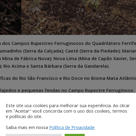
 dos Campos Rupestres Ferruginosos do Quadrilátero Ferrífe
madinho (Serra da Calçada); Caeté (Serra da Piedade); Maria
da Mina de Fábrica Nova); Nova Lima (Mina de Capão Xavier, Se
; Rio Acima e Santa Bárbara (Serra da Gandarela).
ficas do Rio São Francisco e Rio Doce no Bioma Mata Atlânti
 lajedos e pequenas fendas no Campo Rupestre Ferruginoso.
 cm de comprimento (pseudobulbo + um par de folhas) e esc
Este site usa cookies para melhorar sua experiência. Ao clicar
. Inflorescência simples e composta por no máximo 12 flore
em "Aceitar" você concorda com o uso dos cookies, termos
e políticas do site.
cie possivelmente polinizada por abelhas (entomofilia) e c
a).
Saiba mais em nossa
Política de Privacidade