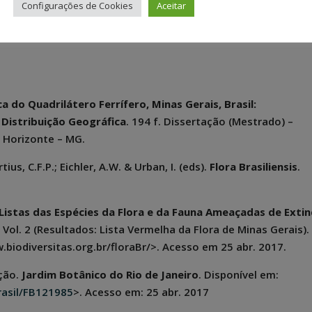
riticamente em perigo” segundo Fundação Biodiversitas, 200
Configurações de Cookies
Aceitar
pécie são as mineradoras, os condomínios particulares e as
a do Quadrilátero Ferrífero, Minas Gerais, Brasil:
Distribuição Geográfica
. 194 f. Dissertação (Mestrado) –
o Horizonte – MG.
us, C.F.P.; Eichler, A.W. & Urban, I. (eds).
Flora Brasiliensis
.
Listas das Espécies da Flora e da Fauna Ameaçadas de Exti
l Vol. 2 (Resultados: Lista Vermelha da Flora de Minas Gerais).
.biodiversitas.org.br/floraBr/>. Acesso em 25 abr. 2017.
ução.
Jardim Botânico do Rio de Janeiro
. Disponível em:
brasil/FB121985
>. Acesso em: 25 abr. 2017