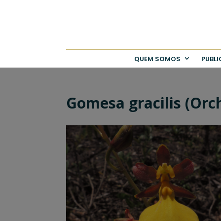
QUEM SOMOS
PUBL
Gomesa gracilis (Orc