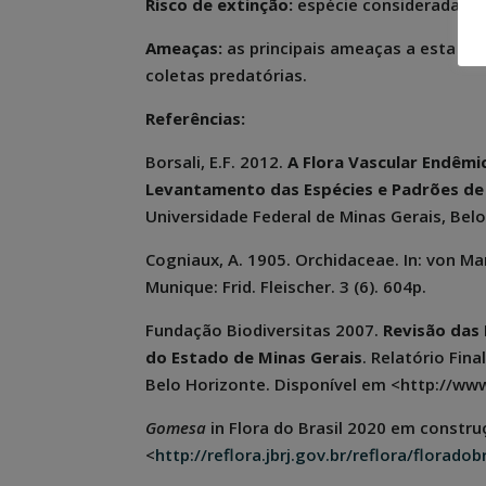
Risco de extinção:
espécie considerada “C
Ameaças:
as principais ameaças a esta es
coletas predatórias.
Referências:
Borsali, E.F. 2012.
A Flora Vascular Endêmic
Levantamento das Espécies e Padrões de 
Universidade Federal de Minas Gerais, Bel
Cogniaux, A. 1905. Orchidaceae. In: von Marti
Munique: Frid. Fleischer. 3 (6). 604p.
Fundação Biodiversitas 2007.
Revisão das 
do Estado de Minas Gerais
. Relatório Fina
Belo Horizonte. Disponível em <http://www
Gomesa
in Flora do Brasil 2020 em constr
<
http://reflora.jbrj.gov.br/reflora/florado