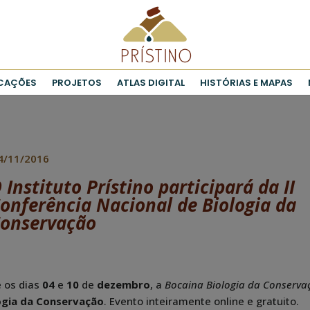
ICAÇÕES
PROJETOS
ATLAS DIGITAL
HISTÓRIAS E MAPAS
4/11/2016
 Instituto Prístino participará da II
onferência Nacional de Biologia da
onservação
e os dias
04
e
10
de
dezembro
, a
Bocaina Biologia da Conserva
ogia da Conservação
. Evento inteiramente online e gratuito.