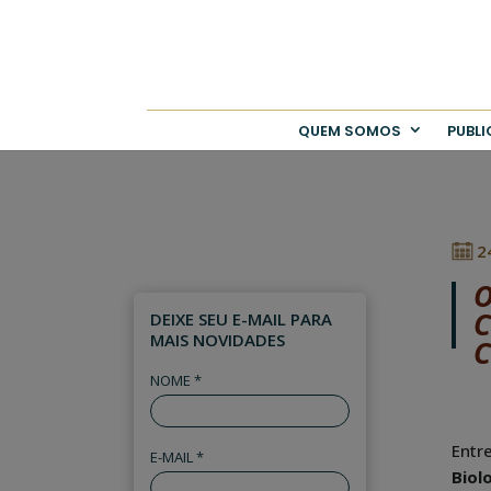
QUEM SOMOS
PUBL
2
O
C
DEIXE SEU E-MAIL PARA
MAIS NOVIDADES
C
NOME *
Entr
E-MAIL *
Biol