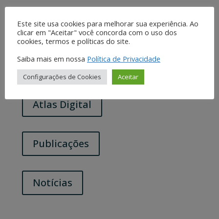
Em caso de dúvida, envie um e-mail para
Este site usa cookies para melhorar sua experiência. Ao
clicar em "Aceitar" você concorda com o uso dos
contato@institutopristino.org.br
cookies, termos e políticas do site.
Saiba mais em nossa
Política de Privacidade
Projetos
Configurações de Cookies
Aceitar
Atlas Digital
Publicações
Notícias