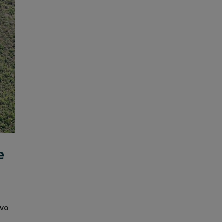
e
avo