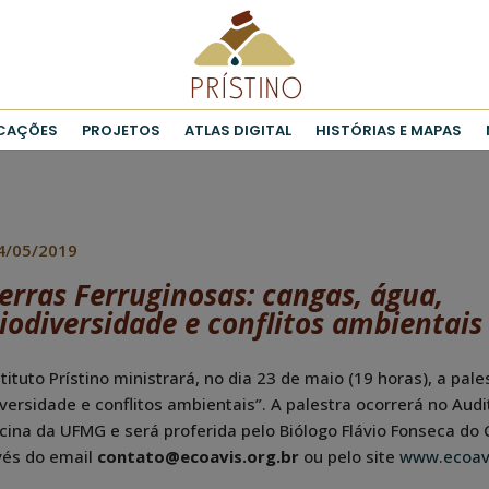
ICAÇÕES
PROJETOS
ATLAS DIGITAL
HISTÓRIAS E MAPAS
4/05/2019
erras Ferruginosas: cangas, água,
iodiversidade e conflitos ambientais
tituto Prístino ministrará, no dia 23 de maio (19 horas), a pal
versidade e conflitos ambientais”. A palestra ocorrerá no Audi
cina da UFMG e será proferida pelo Biólogo Flávio Fonseca do 
vés do email
contato@ecoavis.org.br
ou pelo site
www.ecoavi