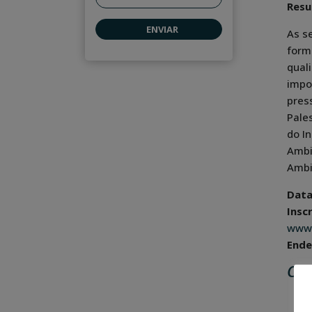
Res
As s
form
qual
impo
pres
Pale
do I
Ambi
Ambi
Data
Insc
www.
Ende
Con