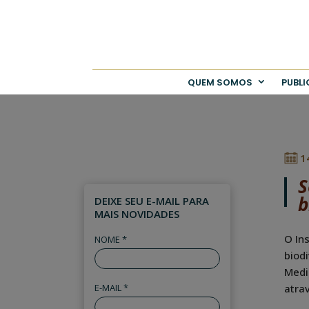
QUEM SOMOS
PUBL
1
S
b
DEIXE SEU E-MAIL PARA
MAIS NOVIDADES
O Ins
NOME *
biodi
Medi
E-MAIL *
atra