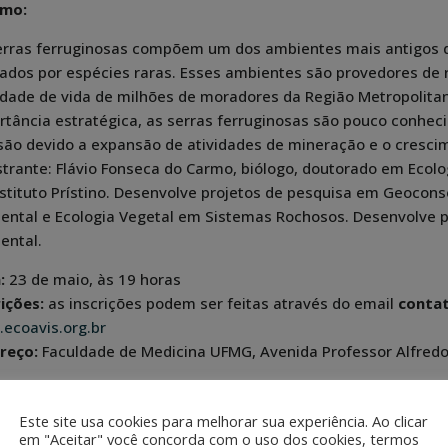
umo:
erras ferruginosas compõem um dos ambientes mais antigos d
ados por espécies raras. Esses ambientes são provedores de 
idade de vida de milhões de moradores da Região Metropolita
rtância estratégica, as serras ferruginosas são pouco conhec
são devido a expansão de atividades de mineração e o cresci
strante: Flávio Fonseca do Carmo, biólogo, doutorado em Ecolog
nstituto Prístino. Desenvolve projetos de pesquisa em Geocons
ental e Ecologia Vegetal em Sistemas Rochosos. Desenvolve p
ental.
:
23 de maio, às 19 horas
rições:
as inscrições podem ser feitas através do email
conta
ecoavis.org.br
reço:
Faculdade de Medicina UFMG, Avenida Professor Alfredo
fira o folheto de divulgação da palestra sob
Este site usa cookies para melhorar sua experiência. Ao clicar
em "Aceitar" você concorda com o uso dos cookies, termos