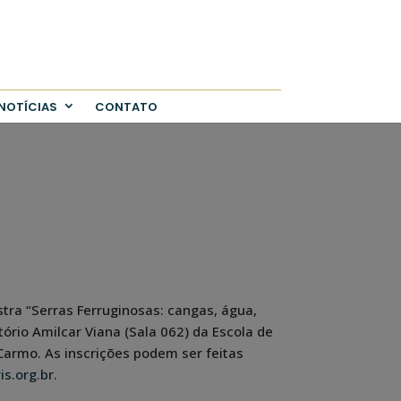
NOTÍCIAS
CONTATO
estra “Serras Ferruginosas: cangas, água,
tório Amilcar Viana (Sala 062) da Escola de
Carmo. As inscrições podem ser feitas
s.org.br
.