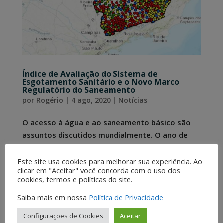
Índice de Avaliação do Sistema de
Esgotamento Sanitário e o Novo Marco
Regulatório do Saneamento
por
Rogério
|
4 ago, 2020
|
Notícias
O acesso à água e ao saneamento básico são
assuntos discutidos mundialmente. O ano de
2020 marca o décimo aniversário dos direitos
humanos à água e ao saneamento (Human
Este site usa cookies para melhorar sua experiência. Ao
clicar em "Aceitar" você concorda com o uso dos
Rights to Water and Sanitation (HRWS) ),
cookies, termos e políticas do site.
declarado pela Assembleia Geral da
Organização das Nações...
Saiba mais em nossa
Política de Privacidade
Configurações de Cookies
Aceitar