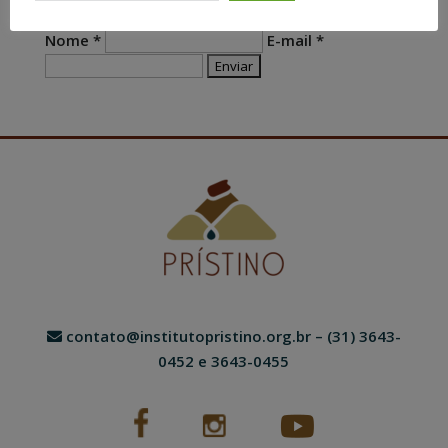
DEIXE SEU E-MAIL PARA MAIS NOVIDADES
Nome *
E-mail *
contato@institutopristino.org.br
– (31) 3643-
0452 e 3643-0455