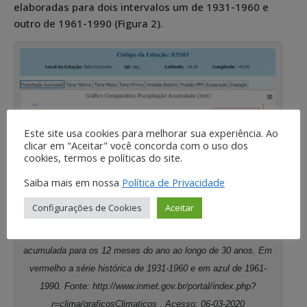
elaboradas para dois intervalos um de 1931-1960 e
outro de 1961-1990 (Figura 2).
Este site usa cookies para melhorar sua experiência. Ao
clicar em "Aceitar" você concorda com o uso dos
cookies, termos e políticas do site.
Saiba mais em nossa
Política de Privacidade
Configurações de Cookies
Aceitar
Figura 2 – Normais climatológicas de precipitação média
acumulada para os 12 meses do ano ao longo de 30 anos. Em
vermelho a série histórica de 1931-1960 e em azul de 1961-
1990. Fonte: http://www.inmet.gov.br/portal/index.php?
r=clima/graficosClimaticos . Acesso: 06-03-2020