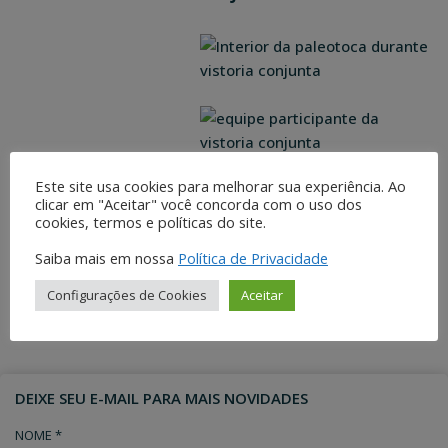
Este site usa cookies para melhorar sua experiência. Ao
clicar em "Aceitar" você concorda com o uso dos
cookies, termos e políticas do site.
Saiba mais em nossa
Política de Privacidade
COMPARTILHE ESTE
Facebook
Twitter
Linked
ARTIGO
Pinterest
Configurações de Cookies
Aceitar
DEIXE SEU E-MAIL PARA MAIS NOVIDADES
NOME *