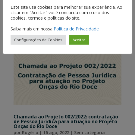
Este site usa cookies para melhorar sua experiência. Ao
para...
clicar em "Aceitar" você concorda com o uso dos
cookies, termos e políticas do site.
Saiba mais em nossa
Política de Privacidade
Configurações de Cookies
Aceitar
Chamada ao Projeto 002/2022: contratação
de Pessoa Jurídica para atuação no Projeto
Onças do Rio Doce
por
Rogério
|
16 ago, 2022
|
Sem categoria